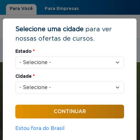
Para Você
Para Empresas
Selecione uma cidade
para ver
nossas ofertas de cursos.
Estudar em:
Guarulhos, SP
Estado
*
Você está aqui
Home
»
Estratégia e Negócios
»
MBA em Gestão Empresarial
Cidade
*
MBA
Estratégia e Negócios
432 horas / aula
Estou fora do Brasil
MBA em Gestão