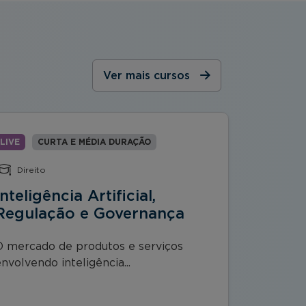
Ver mais cursos
LIVE
CURTA E MÉDIA DURAÇÃO
LIVE
C
Direito
Estrat
Inteligência Artificial,
Tática
Regulação e Governança
Fecha
O mercado de produtos e serviços
O curso T
nvolvendo inteligência...
Fechament