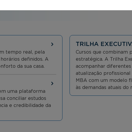
TRILHA EXECUTIV
m tempo real, pela
Cursos que combinam pr
 horários definidos. A
estratégica. A Trilha E
nforto da sua casa.
acompanhar diferentes o
atualização profissiona
MBA com um modelo flex
às demandas atuais do 
, em uma plataforma
isa conciliar estudos
cia e credibilidade da