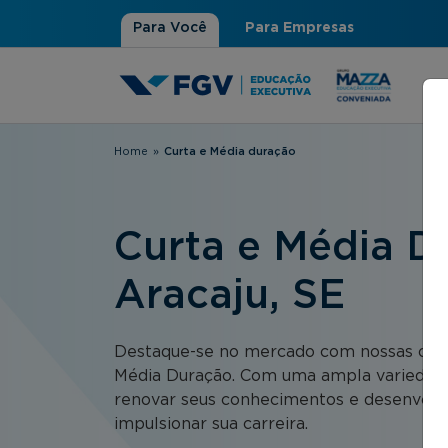
Para Você
Para Empresas
Home
»
Curta e Média duração
Você está aqui
Curta e Média D
Aracaju, SE
Destaque-se no mercado com nossas opçõ
Média Duração. Com uma ampla variedad
renovar seus conhecimentos e desenvolve
impulsionar sua carreira.