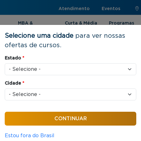
Atendimento
Eventos
MBA &
Curta & Média
Programas
Pós-graduação
Duração
Internacionai
Selecione uma cidade
para ver nossas
ofertas de cursos.
Estado
*
uração |
Cidade
*
es de cursos de Curta e
e de temas, você poderá
r as habilidades para
Estou fora do Brasil