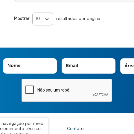
Mostrar
resultados por página
Páginas
Áreas
Nome
*
E-mail
*
Áre
ua navegação por meio
Contato
uncionamento técnico