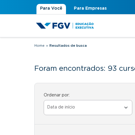
Para Você
Para Empresas
Home
»
Resultados de busca
Você está aqui
Foram encontrados: 93 curs
Ordenar por: