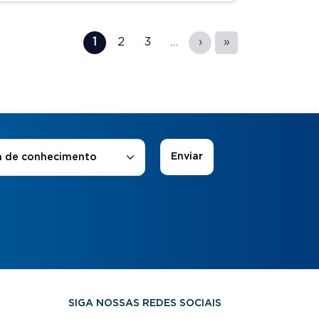
1
2
3
…
›
»
 de Interesse
*
a de conhecimento
SIGA NOSSAS REDES SOCIAIS