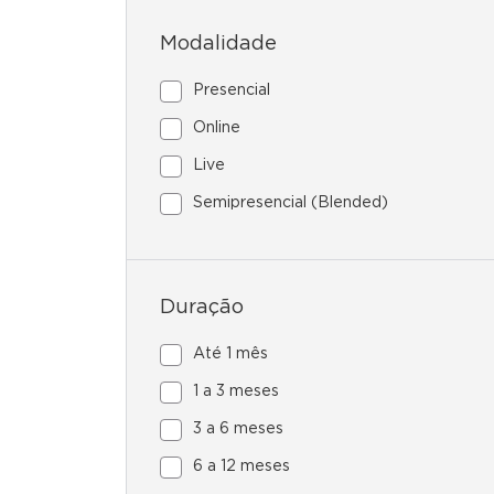
Modalidade
Presencial
Online
Live
Semipresencial (Blended)
Duração
Até 1 mês
1 a 3 meses
3 a 6 meses
6 a 12 meses