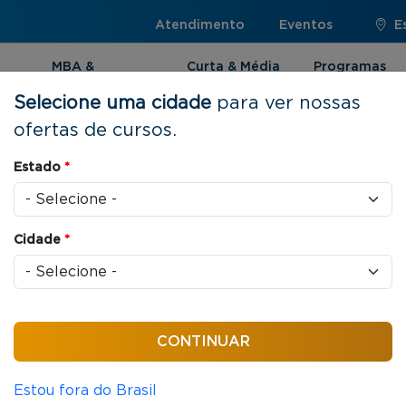
Atendimento
Eventos
E
MBA &
Curta & Média
Programas
Pós-graduação
Duração
Internacionai
Selecione uma cidade
para ver nossas
ofertas de cursos.
Estado
*
acionais |
Cidade
*
cia internacional de
 Internacionais você
do mundial, além de fazer
m condições acessíveis e com
Estou fora do Brasil
ileira.