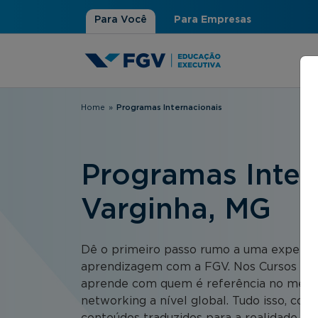
Para Você
Para Empresas
Home
»
Programas Internacionais
Você está aqui
Programas Intern
Varginha, MG
Dê o primeiro passo rumo a uma experiên
aprendizagem com a FGV. Nos Cursos FGV
aprende com quem é referência no merca
networking a nível global. Tudo isso, co
conteúdos traduzidos para a realidade bras