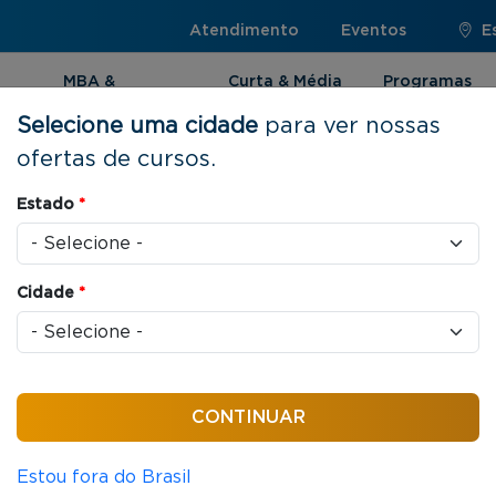
Atendimento
Eventos
E
MBA &
Curta & Média
Programas
Pós-graduação
Duração
Internacionai
Selecione uma cidade
para ver nossas
ofertas de cursos.
ças, Controladoria e Auditoria
Estado
*
Cidade
*
s / aula
 em Finanças,
Auditoria
Estou fora do Brasil