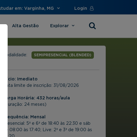
studar em: Varginha, MG
Login
Alta Gestão
Explorar
s
Modalidade:
SEMIPRESENCIAL (BLENDED)
Início: Imediato
Data limite de inscrição:
31/08/2026
Carga Horária: 432 horas/aula
(Duração: 24 meses)
Frequência:
Mensal
Presencial: 5ª e 6ª de 18:40 às 22:30 e sáb
de 08:00 às 17:40; Live: 2ª e 3ª de 19:00 às
23:20