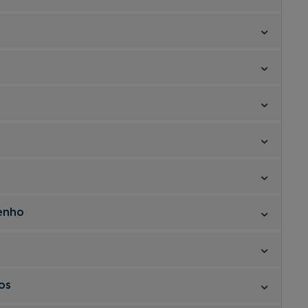
enho
os