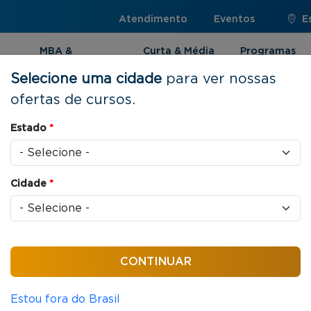
Atendimento
Eventos
E
MBA &
Curta & Média
Programas
Pós-graduação
Duração
Internacionai
Selecione uma cidade
para ver nossas
ofertas de cursos.
as e Liderança
Estado
*
Cidade
*
s / aula
 em Pessoas e
Estou fora do Brasil