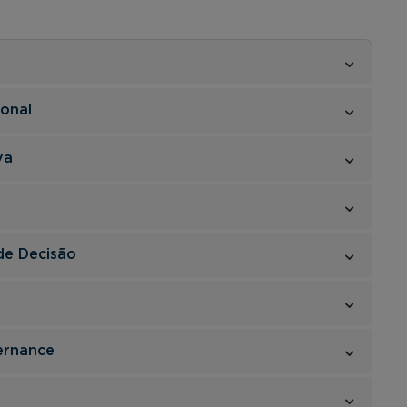
ional
va
e Decisão
ernance