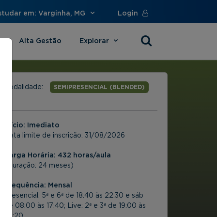
studar em: Varginha, MG
Login
Alta Gestão
Explorar
s
Modalidade:
SEMIPRESENCIAL (BLENDED)
Início: Imediato
Data limite de inscrição:
31/08/2026
Carga Horária: 432 horas/aula
(Duração: 24 meses)
Frequência:
Mensal
Presencial: 5ª e 6ª de 18:40 às 22:30 e sáb
de 08:00 às 17:40; Live: 2ª e 3ª de 19:00 às
23:20