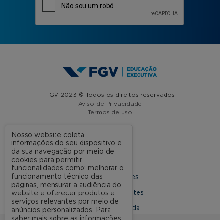
FGV 2023 © Todos os direitos reservados
Aviso de Privacidade
Termos de uso
Nosso website coleta
informações do seu dispositivo e
A FGV
da sua navegação por meio de
cookies para permitir
Contato
funcionalidades como: melhorar o
funcionamento técnico das
Nossas Unidades
páginas, mensurar a audiência do
Dúvidas Frequentes
website e oferecer produtos e
serviços relevantes por meio de
Rede Conveniada
anúncios personalizados. Para
saber mais sobre as informações