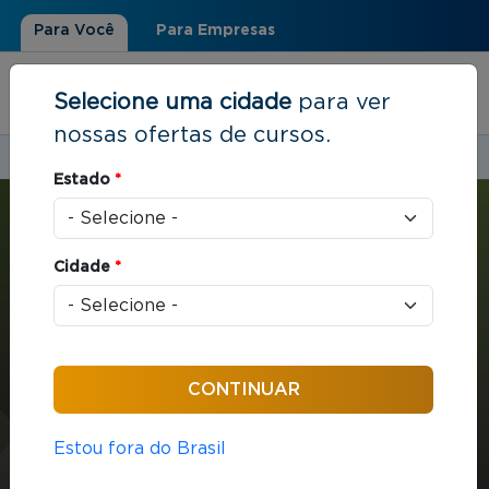
Para Você
Para Empresas
Selecione uma cidade
para ver
nossas ofertas de cursos.
Estudar em:
Varginha, MG
Estado
*
Você está aqui
Home
»
Estratégia e Negócios
»
MBA em Gestão Empresarial
Cidade
*
MBA
Estratégia e Negócios
432 horas / aula
MBA em Gestão
Estou fora do Brasil
Empresarial