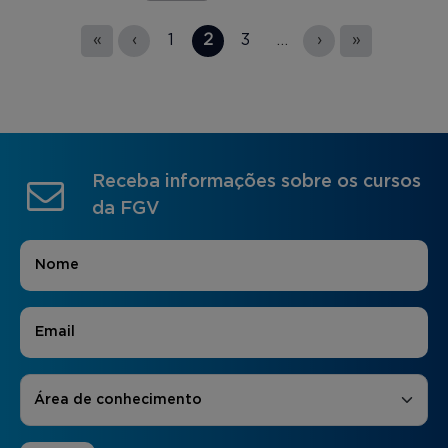
Páginas
«
‹
1
2
3
…
›
»
Receba informações sobre os cursos
da FGV
Nome
*
E-mail
*
Áreas de Interesse
*
Área de conhecimento