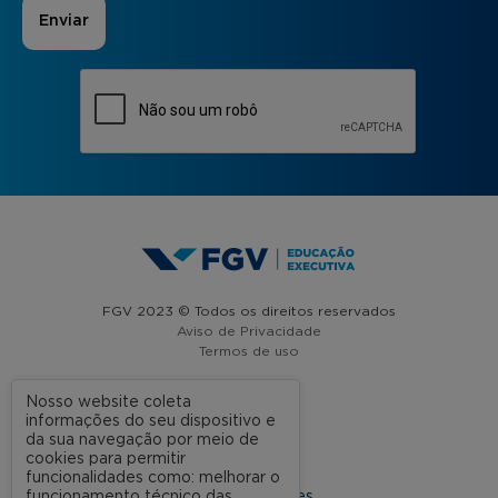
FGV 2023 © Todos os direitos reservados
Aviso de Privacidade
Termos de uso
Nosso website coleta
informações do seu dispositivo e
A FGV
da sua navegação por meio de
cookies para permitir
Contato
funcionalidades como: melhorar o
funcionamento técnico das
Nossas Unidades