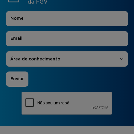
da FGV
Nome
*
E-mail
*
Áreas de Interesse
*
Área de conhecimento