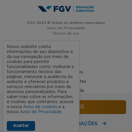
FGV 2023 © Todos os direitos reservados
Aviso de Privacidade
Termos de uso
Nosso website coleta
informações do seu dispositivo e
A FGV
da sua navegação por meio de
cookies para permitir
Contato
funcionalidades como: melhorar o
funcionamento técnico das
Nossas Unidades
páginas, mensurar a audiência do
Dúvidas Frequentes
website e oferecer produtos e
serviços relevantes por meio de
Rede Conveniada
anúncios personalizados. Para
saber mais sobre as informações
Ouvidoria Acadêmica
e cookies que coletamos, acesse
INSCREVA-SE
a nossa
Aviso de cookies
e a
nossa
Aviso de Privacidade
.
SIGA NOSSAS REDES SOCIAIS
RECEBA MAIS INFORMAÇÕES
Aceitar