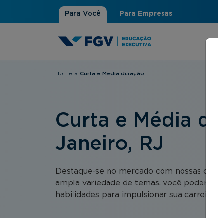
Para Você
Para Empresas
Home
»
Curta e Média duração
Você está aqui
Curta e Média du
Janeiro, RJ
Destaque-se no mercado com nossas opçõ
ampla variedade de temas, você poderá 
habilidades para impulsionar sua carreira.