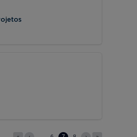
rojetos
«
‹
…
6
7
8
›
»