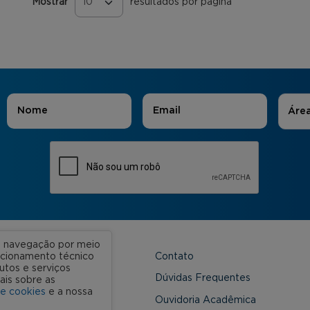
Mostrar
resultados por página
Páginas
Áreas
Nome
*
E-mail
*
Áre
ua navegação por meio
Contato
uncionamento técnico
utos e serviços
 Unidades
Dúvidas Frequentes
ais sobre as
de cookies
e a nossa
onveniada
Ouvidoria Acadêmica