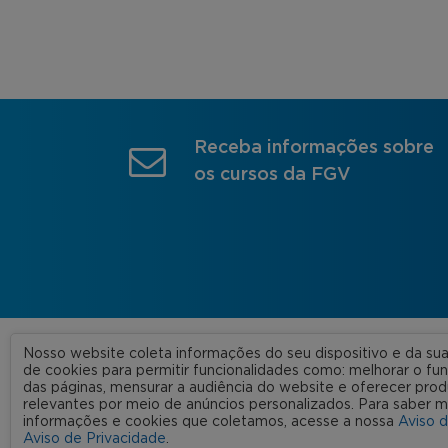
Receba informações sobre
os cursos da FGV
Nosso website coleta informações do seu dispositivo e da s
A FGV
de cookies para permitir funcionalidades como: melhorar o f
das páginas, mensurar a audiência do website e oferecer prod
Nossas
relevantes por meio de anúncios personalizados. Para saber m
informações e cookies que coletamos, acesse a nossa
Aviso 
FGV 2023 © Todos os direitos
Rede C
Aviso de Privacidade
.
reservados