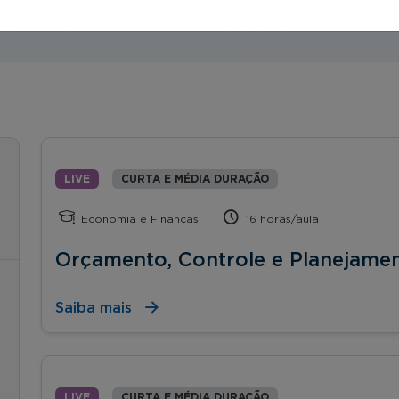
LIVE
CURTA E MÉDIA DURAÇÃO
Economia e Finanças
16 horas/aula
Orçamento, Controle e Planejamen
Saiba mais
LIVE
CURTA E MÉDIA DURAÇÃO