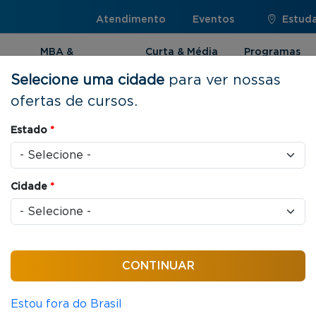
Atendimento
Eventos
Estuda
MBA &
Curta & Média
Programas
Pós-graduação
Duração
Internacionai
Selecione uma cidade
para ver nossas
ofertas de cursos.
Estado
*
ração | Rio de
Cidade
*
es de cursos de Curta e Média Duração. Com uma
renovar seus conhecimentos e desenvolver as
Estou fora do Brasil