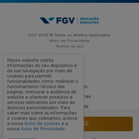
FGV 2023 © Todos os direitos reservados
Aviso de Privacidade
Termos de uso
Nosso website coleta
informações do seu dispositivo e
A FGV
da sua navegação por meio de
cookies para permitir
Contato
funcionalidades como: melhorar o
funcionamento técnico das
Nossas Unidades
páginas, mensurar a audiência do
Dúvidas Frequentes
website e oferecer produtos e
serviços relevantes por meio de
Rede Conveniada
anúncios personalizados. Para
saber mais sobre as informações
Ouvidoria Acadêmica
e cookies que coletamos, acesse
INSCREVA-SE
a nossa
Aviso de cookies
e a
nossa
Aviso de Privacidade
.
SIGA NOSSAS REDES SOCIAIS