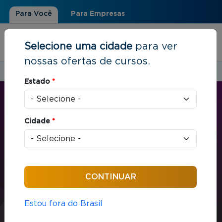
Para Você
Para Empresas
Selecione uma cidade
para ver
nossas ofertas de cursos.
Estudar em:
Rio de Janeiro, RJ
Estado
*
Você está aqui
Home
»
Estratégia e Negócios
»
MBA em Gestão Empresarial
Cidade
*
MBA
Estratégia e Negócios
432 horas / aula
MBA em Gestão
Estou fora do Brasil
Empresarial