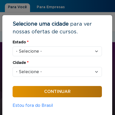
Para Você
Para Empresas
Selecione uma cidade
para ver
nossas ofertas de cursos.
Estudar em:
Rio de Janeiro, RJ
Estado
*
Você está aqui
Home
»
Direito
»
LL.M em Direito Tributário
Cidade
*
MBA
Direito
432 horas / aula
LL.M em Direito Tributário
Estou fora do Brasil