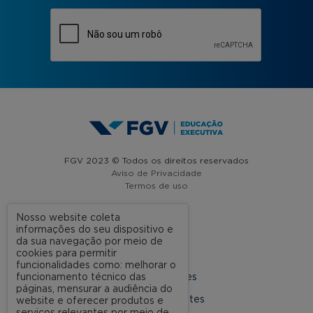
FGV 2023 © Todos os direitos reservados
Aviso de Privacidade
Termos de uso
Nosso website coleta
informações do seu dispositivo e
A FGV
da sua navegação por meio de
cookies para permitir
Contato
funcionalidades como: melhorar o
funcionamento técnico das
Nossas Unidades
páginas, mensurar a audiência do
Dúvidas Frequentes
website e oferecer produtos e