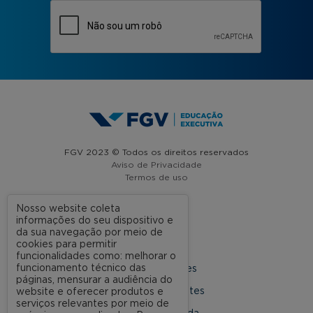
FGV 2023 © Todos os direitos reservados
Aviso de Privacidade
Termos de uso
Nosso website coleta
informações do seu dispositivo e
A FGV
da sua navegação por meio de
cookies para permitir
Contato
funcionalidades como: melhorar o
funcionamento técnico das
Nossas Unidades
páginas, mensurar a audiência do
Dúvidas Frequentes
website e oferecer produtos e
serviços relevantes por meio de