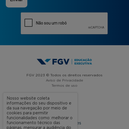
FGV 2023 © Todos os direitos reservados
Aviso de Privacidade
Termos de uso
Nosso website coleta
informações do seu dispositivo e
A FGV
da sua navegação por meio de
cookies para permitir
Contato
funcionalidades como: melhorar o
funcionamento técnico das
Nossas Unidades
páginas, mensurar a audiência do