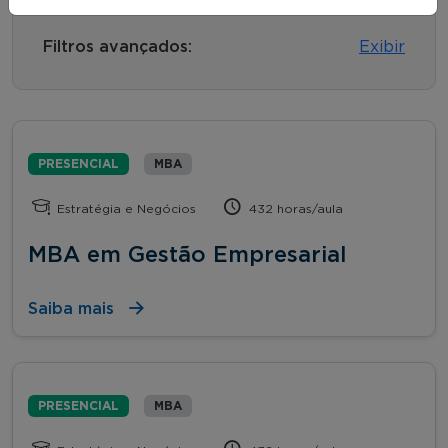
Filtros avançados:
Exibir
PRESENCIAL
MBA
Estratégia e Negócios
432 horas/aula
MBA em Gestão Empresarial
Saiba mais
PRESENCIAL
MBA