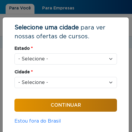
Para Você
Para Empresas
Selecione uma cidade
para ver
nossas ofertas de cursos.
Estudar em:
Rio de Janeiro, RJ
Estado
*
Você está aqui
Home
»
Resultados de busca
Cidade
*
Foram encontrados: 312 cursos
Ordenar por:
Estou fora do Brasil