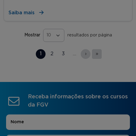
Saiba mais
Mostrar
resultados por página
Páginas
1
2
3
…
›
»
Receba informações sobre os cursos
da FGV
Nome
*