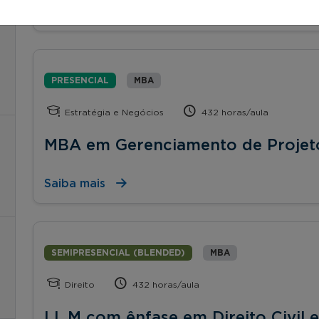
Saiba mais
PRESENCIAL
MBA
Estratégia e Negócios
432 horas/aula
MBA em Gerenciamento de Projet
Saiba mais
SEMIPRESENCIAL (BLENDED)
MBA
Direito
432 horas/aula
LL.M com ênfase em Direito Civil e