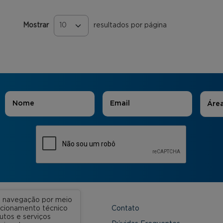
Mostrar
resultados por página
Páginas
Áreas
Nome
*
E-mail
*
Áre
ua navegação por meio
Contato
uncionamento técnico
utos e serviços