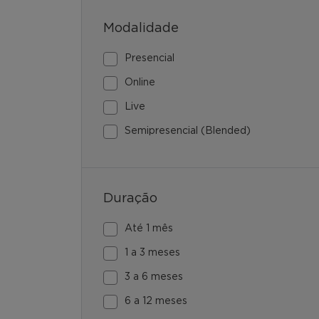
Modalidade
Presencial
Online
Live
Semipresencial (Blended)
Duração
Até 1 mês
1 a 3 meses
3 a 6 meses
6 a 12 meses