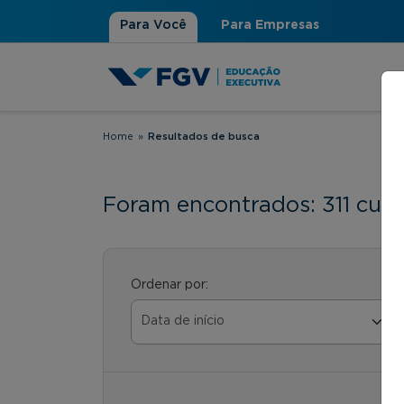
Para Você
Para Empresas
Home
»
Resultados de busca
Você está aqui
Foram encontrados: 311 curs
Ordenar por: