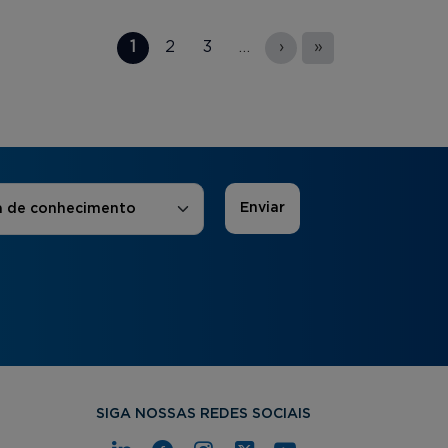
1
2
3
…
›
»
 de Interesse
*
a de conhecimento
SIGA NOSSAS REDES SOCIAIS