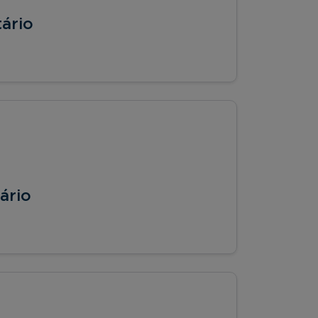
tário
ário