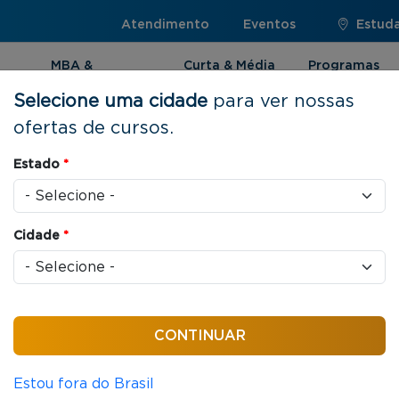
Atendimento
Eventos
Estuda
MBA &
Curta & Média
Programas
Pós-graduação
Duração
Internacionai
Selecione uma cidade
para ver nossas
ofertas de cursos.
Estado
*
os
Cidade
*
PRESENCIAL
MBA
Estratégia e Negócios
432 horas/aula
MBA em Gestão Empresarial
Estou fora do Brasil