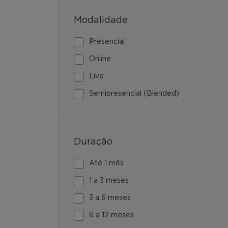
Modalidade
Presencial
Online
Live
Semipresencial (Blended)
Duração
Até 1 mês
1 a 3 meses
3 a 6 meses
6 a 12 meses