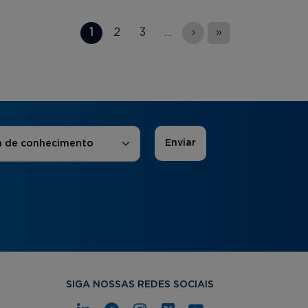
1
2
3
…
›
»
 de Interesse
*
a de conhecimento
SIGA NOSSAS REDES SOCIAIS