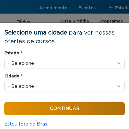
Atendimento
Eventos
Estuda
MBA &
Curta & Média
Programas
Pós-graduação
Duração
Internacionai
Selecione uma cidade
para ver nossas
ofertas de cursos.
Estado
*
os
Cidade
*
PRESENCIAL
MBA
Estratégia e Negócios
432 horas/aula
MBA em Gestão Empresarial
Estou fora do Brasil