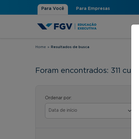
Para Você
Para Empresas
Home
»
Resultados de busca
Você está aqui
Foram encontrados: 311 curs
Ordenar por: