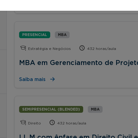
Saiba mais
PRESENCIAL
MBA
Estratégia e Negócios
432 horas/aula
MBA em Gerenciamento de Projet
Saiba mais
SEMIPRESENCIAL (BLENDED)
MBA
Direito
432 horas/aula
LL.M com ênfase em Direito Civil e