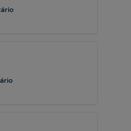
tário
ário