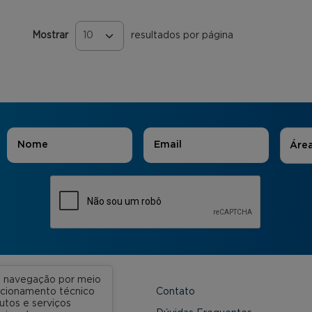
Mostrar
resultados por página
Páginas
Áreas
Nome
*
E-mail
*
Áre
ua navegação por meio
Contato
uncionamento técnico
utos e serviços