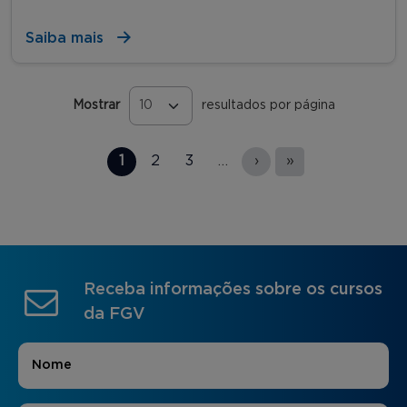
Saiba mais
Mostrar
resultados por página
Páginas
1
2
3
…
›
»
Receba informações sobre os cursos
da FGV
Nome
*