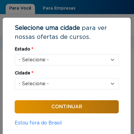
Para Você
Para Empresas
Selecione uma cidade
para ver
nossas ofertas de cursos.
Estudar em:
Rio de Janeiro, RJ
Estado
*
Você está aqui
Home
»
Resultados de busca
Cidade
*
Foram encontrados: 312 cursos
Ordenar por:
Estou fora do Brasil