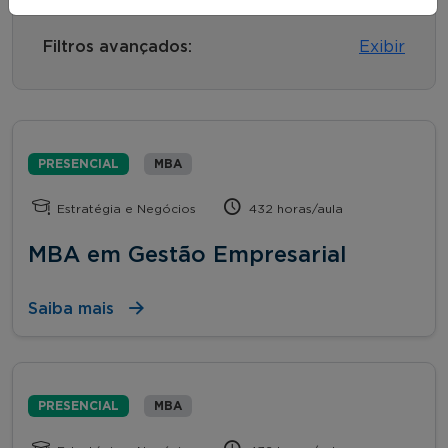
Filtros avançados:
Exibir
PRESENCIAL
MBA
Estratégia e Negócios
432 horas/aula
MBA em Gestão Empresarial
Saiba mais
PRESENCIAL
MBA