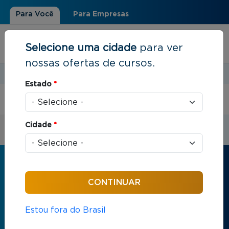
Para Você
Para Empresas
Selecione uma cidade
para ver
nossas ofertas de cursos.
Estudar em:
Rio de Janeiro, RJ
Estado
*
Você está aqui
Início
Cidade
*
Receba informações sobre os cursos
da FGV
Nome
*
Estou fora do Brasil