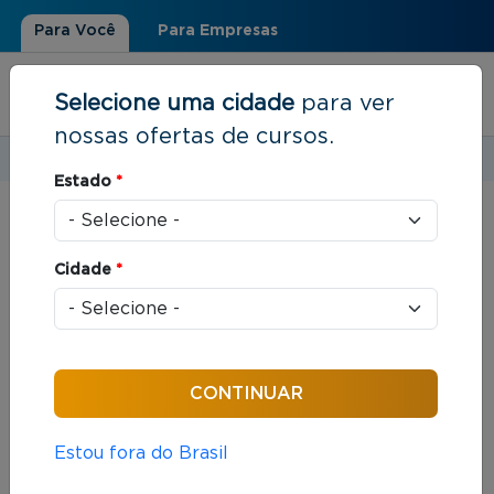
Para Você
Para Empresas
Selecione uma cidade
para ver
nossas ofertas de cursos.
Estudar em:
Rio de Janeiro, RJ
Estado
*
Você está aqui
Home
»
Resultados de busca
Cidade
*
Foram encontrados: 312 cursos
Ordenar por:
Estou fora do Brasil