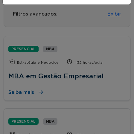
Filtros avançados:
Exibir
PRESENCIAL
MBA
Estratégia e Negócios
432 horas/aula
MBA em Gestão Empresarial
Saiba mais
PRESENCIAL
MBA