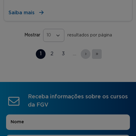
Saiba mais
Mostrar
resultados por página
Páginas
1
2
3
…
›
»
Receba informações sobre os cursos
da FGV
Nome
*