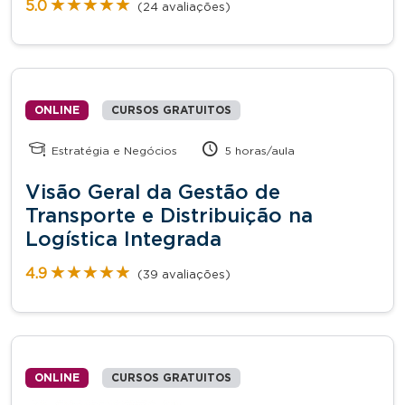
★★★★★
★★★★★
5.0
(24 avaliações)
ONLINE
CURSOS GRATUITOS
Estratégia e Negócios
5 horas/aula
Visão Geral da Gestão de
Transporte e Distribuição na
Logística Integrada
★★★★★
★★★★★
4.9
(39 avaliações)
ONLINE
CURSOS GRATUITOS