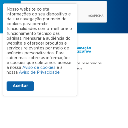
Nosso website coleta
informações do seu dispositivo e
da sua navegação por meio de
cookies para permitir
funcionalidades como: melhorar o
funcionamento técnico das
páginas, mensurar a audiência do
website e oferecer produtos e
serviços relevantes por meio de
anúncios personalizados. Para
saber mais sobre as informações
e cookies que coletamos, acesse
FGV 2023 © Todos os direitos reservados
a nossa
Aviso de cookies
e a
Aviso de Privacidade
nossa
Aviso de Privacidade
.
Termos de uso
Aceitar
A FGV
Contato
Nossas Unidades
Dúvidas Frequentes