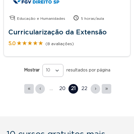
Educação e Humanidades
5 horas/aula
Curricularização da Extensão
★★★★★
★★★★★
5.0
(8 avaliações)
Mostrar
resultados por página
Páginas
«
‹
…
20
21
22
›
»