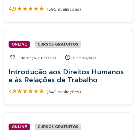
★★★★★
★★★★★
4.9
(595 avaliações)
ONLINE
CURSOS GRATUITOS
Liderança e Pessoas
6 horas/aula
Introdução aos Direitos Humanos
e às Relações de Trabalho
★★★★★
★★★★★
4.9
(649 avaliações)
ONLINE
CURSOS GRATUITOS