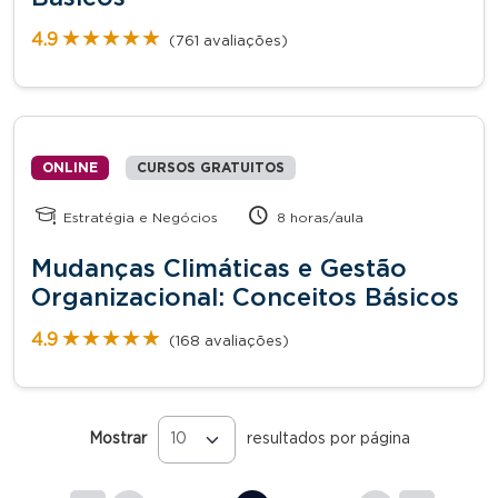
★★★★★
★★★★★
4.9
(761 avaliações)
ONLINE
CURSOS GRATUITOS
Estratégia e Negócios
8 horas/aula
Mudanças Climáticas e Gestão
Organizacional: Conceitos Básicos
★★★★★
★★★★★
4.9
(168 avaliações)
Mostrar
resultados por página
Páginas