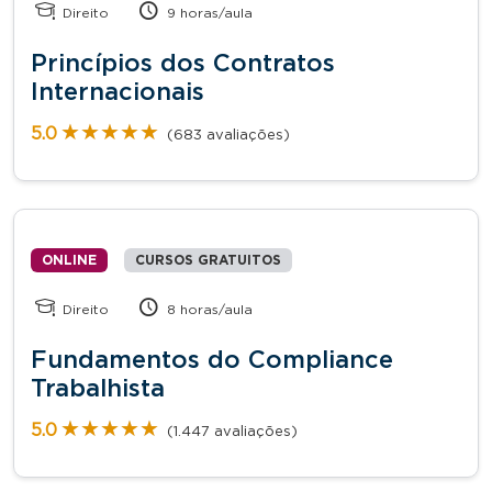
Direito
9 horas/aula
Princípios dos Contratos
Internacionais
★★★★★
★★★★★
5.0
(683 avaliações)
ONLINE
CURSOS GRATUITOS
Direito
8 horas/aula
Fundamentos do Compliance
Trabalhista
★★★★★
★★★★★
5.0
(1.447 avaliações)