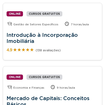
ONLINE
CURSOS GRATUITOS
Gestão de Setores Específicos
7 horas/aula
Introdução à Incorporação
Imobiliária
★★★★★
★★★★★
4.9
(138 avaliações)
ONLINE
CURSOS GRATUITOS
Economia e Finanças
9 horas/aula
Mercado de Capitais: Conceitos
Básicos