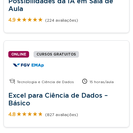
Possibilidades da IA em Sala de
Aula
★★★★★
★★★★★
4.9
(224 avaliações)
ONLINE
CURSOS GRATUITOS
Tecnologia e Ciência de Dados
15 horas/aula
Excel para Ciência de Dados –
Básico
★★★★★
★★★★★
4.8
(827 avaliações)