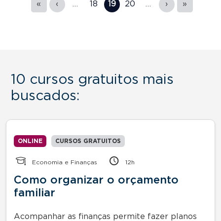
«
‹
…
18
19
20
…
›
»
10 cursos gratuitos mais
buscados:
ONLINE
CURSOS GRATUITOS
Economia e Finanças
12h
Como organizar o orçamento
familiar
Acompanhar as finanças permite fazer planos