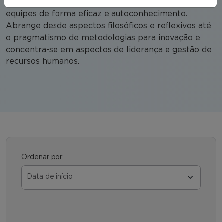
capacidade de engajar os empregados e liderar
equipes de forma eficaz e autoconhecimento.
Abrange desde aspectos filosóficos e reflexivos até
o pragmatismo de metodologias para inovação e
concentra-se em aspectos de liderança e gestão de
recursos humanos.
Ordenar por: