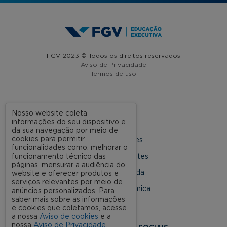
FGV 2023 © Todos os direitos reservados
Aviso de Privacidade
Termos de uso
A FGV
Nosso website coleta
informações do seu dispositivo e
Contato
da sua navegação por meio de
cookies para permitir
Nossas Unidades
funcionalidades como: melhorar o
Dúvidas Frequentes
funcionamento técnico das
páginas, mensurar a audiência do
Rede Conveniada
website e oferecer produtos e
serviços relevantes por meio de
Ouvidoria Acadêmica
anúncios personalizados. Para
saber mais sobre as informações
e cookies que coletamos, acesse
a nossa
Aviso de cookies
e a
nossa
Aviso de Privacidade
.