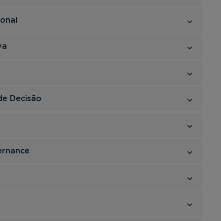
ional
va
e Decisão
ernance