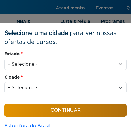
Atendimento
Eventos
MBA &
Curta & Média
Programas
Pós-graduação
Duração
Internacionai
Selecione uma cidade
para ver nossas
ofertas de cursos.
as e Liderança
Estado
*
Cidade
*
s / aula
 em Pessoas e
Estou fora do Brasil