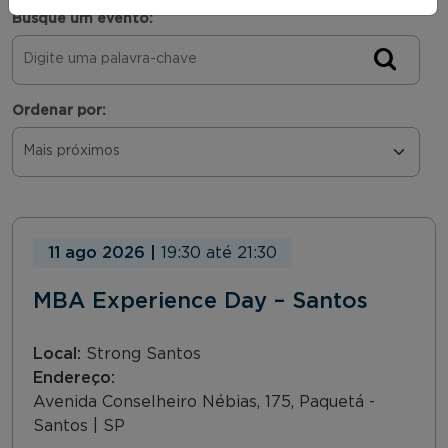
Busque um evento:
Ordenar por:
11 ago 2026
|
19:30
até
21:30
MBA Experience Day – Santos
Local:
Strong Santos
Endereço:
Avenida Conselheiro Nébias, 175, Paquetá -
Santos | SP