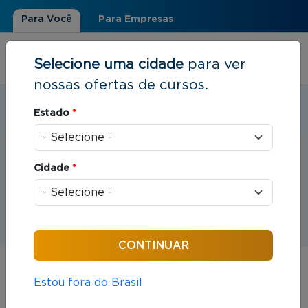
Para Você
Para Empresas
Selecione uma cidade
para ver
nossas ofertas de cursos.
Estudar em:
Santos, SP
Estado
*
Você está aqui
Home
»
Eventos
Cidade
*
Eventos
Estou fora do Brasil