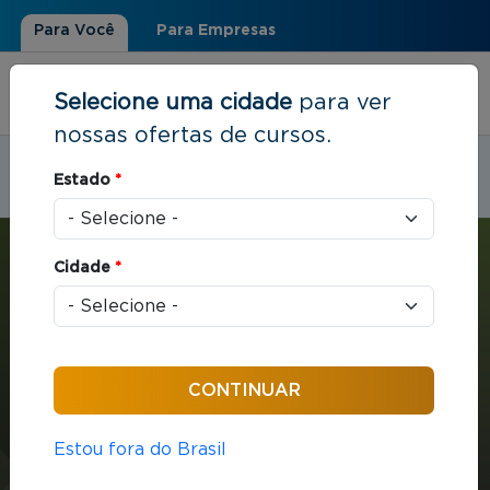
Para Você
Para Empresas
Selecione uma cidade
para ver
nossas ofertas de cursos.
Estudar em:
Santos, SP
Estado
*
Você está aqui
Home
»
Estratégia e Negócios
»
MBA em Gestão Empresarial
Cidade
*
MBA
Estratégia e Negócios
432 horas / aula
Estou fora do Brasil
MBA em Gestão