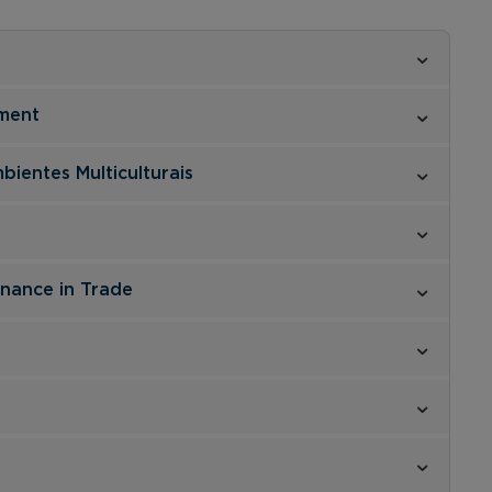
nment
ientes Multiculturais
rnance in Trade