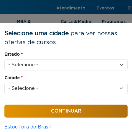
Atendimento
Eventos
MBA &
Curta & Média
Programas
Pós-graduação
Duração
Internacionai
Selecione uma cidade
para ver nossas
ofertas de cursos.
rcio Exterior e Negócios Internacionais
Estado
*
Cidade
*
as / aula
e em Comércio
ios Internacionais
Estou fora do Brasil