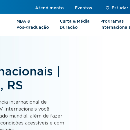
Atendimento
Eventos
Estudar
MBA &
Curta & Média
Programas
Pós-graduação
Duração
Internacionai
acionais |
, RS
cia internacional de
 Internacionais você
do mundial, além de fazer
m condições acessíveis e com
ileira.