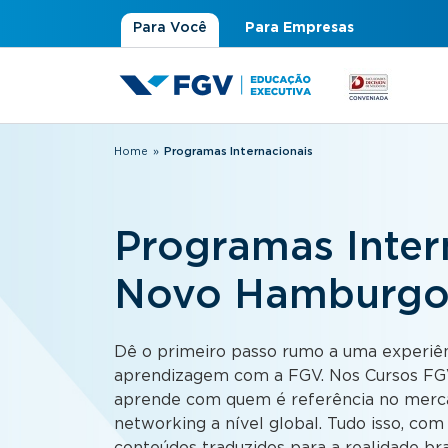
Para Você
Para Empresas
Home
»
Programas Internacionais
Você está aqui
Programas Intern
Novo Hamburgo
Dê o primeiro passo rumo a uma experiên
aprendizagem com a FGV. Nos Cursos FGV
aprende com quem é referência no merca
networking a nível global. Tudo isso, co
conteúdos traduzidos para a realidade bras