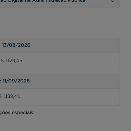
o Digital na Administração Pública
é
13/08/2026
 1.129,45.
é
11/09/2026
1.189,41.
ções especiais: