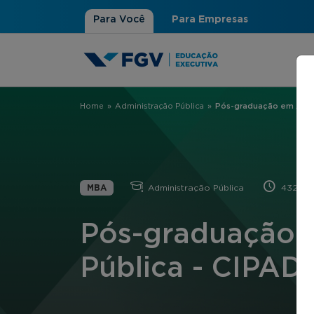
Para Você
Para Empresas
Home
»
Administração Pública
»
Pós-graduação em Admin
Você está aqui
MBA
Administração Pública
432 hor
Pós-graduação 
Pública - CIPAD