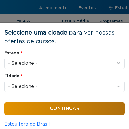
Atendimento
Eventos
Estuda
MBA &
Curta & Média
Programas
Pós-graduação
Duração
Internacionai
Selecione uma cidade
para ver nossas
ofertas de cursos.
istração Pública - CIPAD
Estado
*
Cidade
*
as / aula
em Administração
Estou fora do Brasil