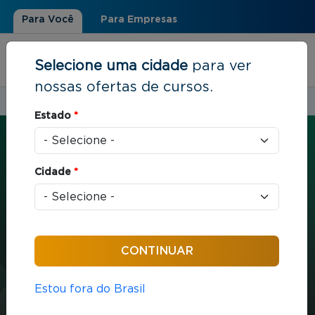
Para Você
Para Empresas
Selecione uma cidade
para ver
nossas ofertas de cursos.
Estudar em:
Rio de Janeiro, RJ
Estado
*
Você está aqui
Home
»
Estratégia e Negócios
»
MBA em Gestão Empresarial
Cidade
*
MBA
Estratégia e Negócios
432 horas / aula
MBA em Gestão
Estou fora do Brasil
Empresarial