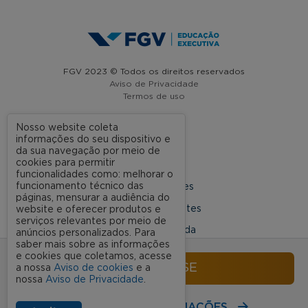
FGV 2023 © Todos os direitos reservados
Aviso de Privacidade
Termos de uso
Nosso website coleta
informações do seu dispositivo e
A FGV
da sua navegação por meio de
cookies para permitir
Contato
funcionalidades como: melhorar o
funcionamento técnico das
Nossas Unidades
páginas, mensurar a audiência do
Dúvidas Frequentes
website e oferecer produtos e
serviços relevantes por meio de
Rede Conveniada
anúncios personalizados. Para
saber mais sobre as informações
Ouvidoria Acadêmica
e cookies que coletamos, acesse
INSCREVA-SE
a nossa
Aviso de cookies
e a
nossa
Aviso de Privacidade
.
SIGA NOSSAS REDES SOCIAIS
RECEBA MAIS INFORMAÇÕES