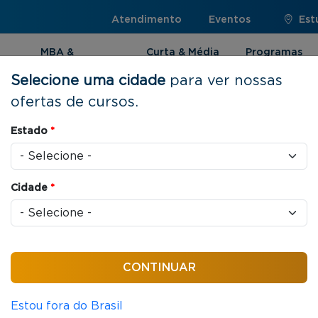
Atendimento
Eventos
Est
MBA &
Curta & Média
Programas
Pós-graduação
Duração
Internacionai
Selecione uma cidade
para ver nossas
ofertas de cursos.
Estado
*
acionais |
Cidade
*
cia internacional de
 Internacionais você
do mundial, além de fazer
m condições acessíveis e com
Estou fora do Brasil
ileira.