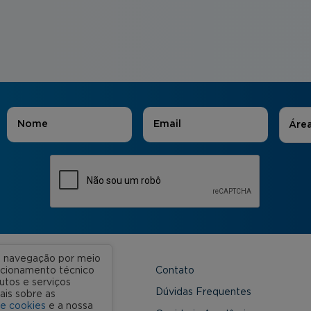
Áreas
Nome
*
E-mail
*
Áre
ua navegação por meio
Contato
uncionamento técnico
utos e serviços
 Unidades
Dúvidas Frequentes
ais sobre as
de cookies
e a nossa