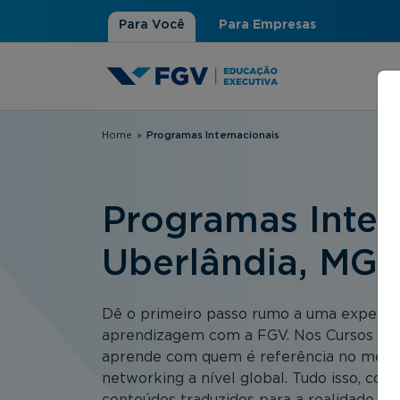
Para Você
Para Empresas
Home
»
Programas Internacionais
Você está aqui
Programas Intern
Uberlândia, MG
Dê o primeiro passo rumo a uma experiên
aprendizagem com a FGV. Nos Cursos FGV
aprende com quem é referência no merca
networking a nível global. Tudo isso, co
conteúdos traduzidos para a realidade bras