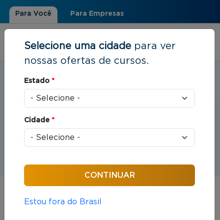
Para Você
Para Empresas
Selecione uma cidade
para ver
nossas ofertas de cursos.
Estudar em:
Divinópolis, MG
Estado
*
Você está aqui
Home
»
Eventos
Cidade
*
Eventos
Estou fora do Brasil