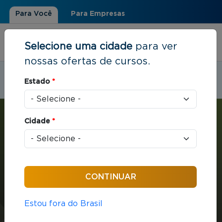
Para Você
Para Empresas
Selecione uma cidade
para ver
nossas ofertas de cursos.
Estudar em:
Divinópolis, MG
Estado
*
Você está aqui
Home
»
Estratégia e Negócios
»
MBA em Gestão Empresarial
Cidade
*
MBA
Estratégia e Negócios
432 horas / aula
Estou fora do Brasil
MBA em Gestão