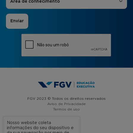
Área de conhecimento
FGV 2023 © Todos os direitos reservados
Aviso de Privacidade
Termos de uso
Nosso website coleta
informações do seu dispositivo e
A FGV