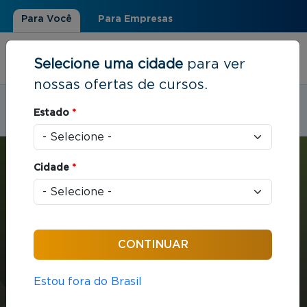
Para Você
Para Empresas
Selecione uma cidade
para ver
nossas ofertas de cursos.
Estudar em:
Divinópolis, MG
Estado
*
Você está aqui
Home
»
Liderança e Pessoas
»
MBA com ênfase em Pessoas e Liderança
Cidade
*
MBA
Liderança e Pessoas
432 horas / aula
Estou fora do Brasil
MBA com ênfase em