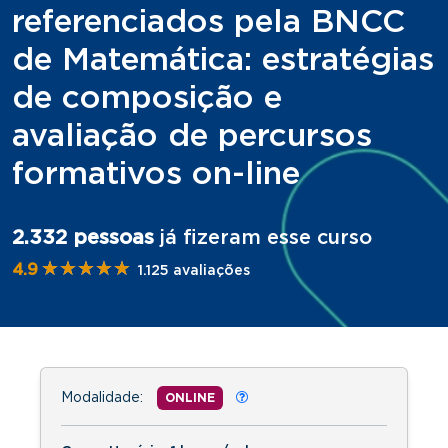
referenciados pela BNCC
de Matemática: estratégias
de composição e
avaliação de percursos
formativos on-line
2.332 pessoas
já fizeram esse curso
★★★★★
★★★★★
4.9
1.125 avaliações
Modalidade:
ONLINE