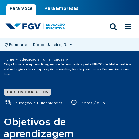
Para Você
Para Empresas
Estudar em:
Rio de Janeiro, RJ
Você está aqui
Home
»
Educação e Humanidades
»
Objetivos de aprendizagem referenciados pela BNCC de Matemática:
estratégias de composição e avaliação de percursos formativos on-
line
CURSOS GRATUITOS
Educação e Humanidades
1 horas / aula
Objetivos de
aprendizagem