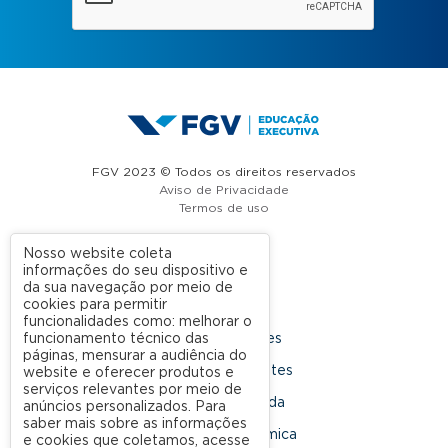
FGV 2023 © Todos os direitos reservados
Aviso de Privacidade
Termos de uso
Nosso website coleta
informações do seu dispositivo e
A FGV
da sua navegação por meio de
cookies para permitir
Contato
funcionalidades como: melhorar o
funcionamento técnico das
Nossas Unidades
páginas, mensurar a audiência do
Dúvidas Frequentes
website e oferecer produtos e
serviços relevantes por meio de
Rede Conveniada
anúncios personalizados. Para
saber mais sobre as informações
Ouvidoria Acadêmica
e cookies que coletamos, acesse