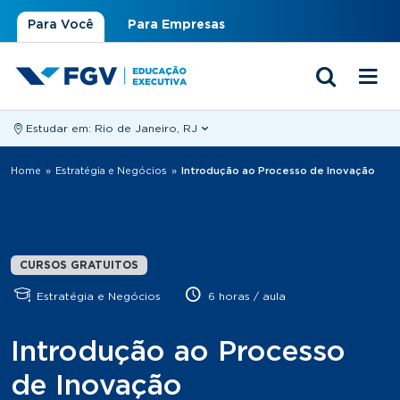
Para Você
Para Empresas
Estudar em:
Rio de Janeiro, RJ
Você está aqui
Home
»
Estratégia e Negócios
»
Introdução ao Processo de Inovação
CURSOS GRATUITOS
Estratégia e Negócios
6 horas / aula
Introdução ao Processo
de Inovação