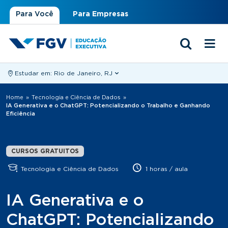
Para Você
Para Empresas
Estudar em:
Rio de Janeiro, RJ
Você está aqui
Home
»
Tecnologia e Ciência de Dados
»
IA Generativa e o ChatGPT: Potencializando o Trabalho e Ganhando
Eficiência
CURSOS GRATUITOS
Tecnologia e Ciência de Dados
1 horas / aula
IA Generativa e o
ChatGPT: Potencializando