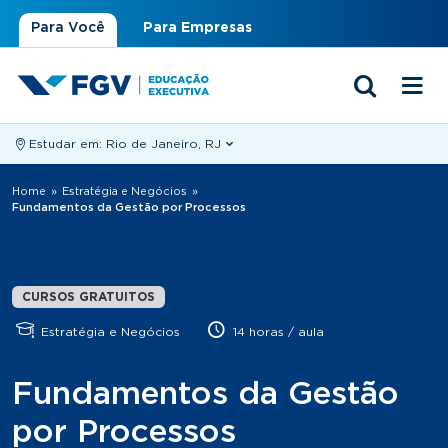
Para Você
Para Empresas
Estudar em:
Rio de Janeiro, RJ
Você está aqui
Home
»
Estratégia e Negócios
»
Fundamentos da Gestão por Processos
CURSOS GRATUITOS
Estratégia e Negócios
14 horas / aula
Fundamentos da Gestão
por Processos