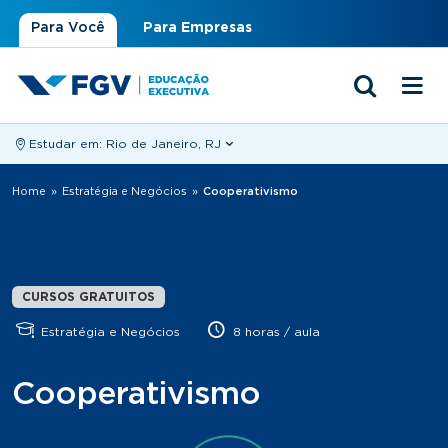
Para Você
Para Empresas
Estudar em:
Rio de Janeiro, RJ
Você está aqui
Home
»
Estratégia e Negócios
»
Cooperativismo
CURSOS GRATUITOS
Estratégia e Negócios
8 horas / aula
Cooperativismo