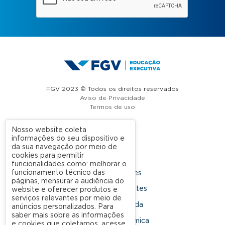
FGV 2023 © Todos os direitos reservados
Aviso de Privacidade
Termos de uso
Nosso website coleta
informações do seu dispositivo e
A FGV
da sua navegação por meio de
cookies para permitir
Contato
funcionalidades como: melhorar o
funcionamento técnico das
Nossas Unidades
páginas, mensurar a audiência do
Dúvidas Frequentes
website e oferecer produtos e
serviços relevantes por meio de
Rede Conveniada
anúncios personalizados. Para
saber mais sobre as informações
Ouvidoria Acadêmica
e cookies que coletamos, acesse