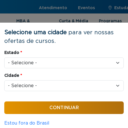
Atendimento
Eventos
Estuda
MBA &
Curta & Média
Programas
Pós-graduação
Duração
Internacionai
Selecione uma cidade
para ver nossas
ofertas de cursos.
se de Dados & Tomada de Decisão em Negócios
Estado
*
Cidade
*
s / aula
em Análise de Dados
cisão em Negócios
Estou fora do Brasil