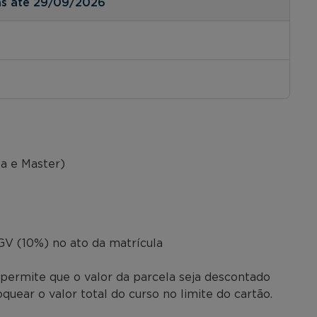
as até 29/09/2026
sa e Master)
o
V (10%) no ato da matrícula
permite que o valor da parcela seja descontado
uear o valor total do curso no limite do cartão.