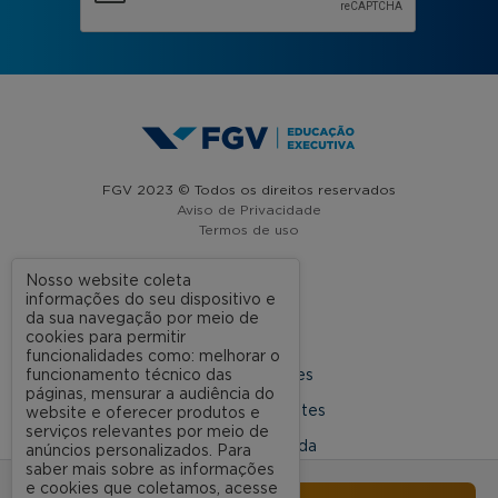
FGV 2023 © Todos os direitos reservados
Aviso de Privacidade
Termos de uso
Nosso website coleta
informações do seu dispositivo e
A FGV
da sua navegação por meio de
cookies para permitir
Contato
funcionalidades como: melhorar o
funcionamento técnico das
Nossas Unidades
páginas, mensurar a audiência do
Dúvidas Frequentes
website e oferecer produtos e
serviços relevantes por meio de
Rede Conveniada
anúncios personalizados. Para
saber mais sobre as informações
Ouvidoria Acadêmica
e cookies que coletamos, acesse