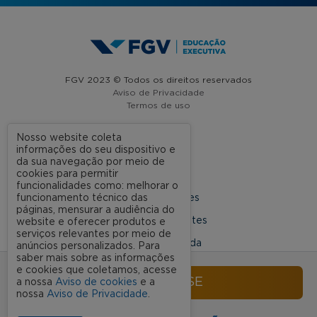
FGV 2023 © Todos os direitos reservados
Aviso de Privacidade
Termos de uso
Nosso website coleta
informações do seu dispositivo e
A FGV
da sua navegação por meio de
cookies para permitir
Contato
funcionalidades como: melhorar o
funcionamento técnico das
Nossas Unidades
páginas, mensurar a audiência do
Dúvidas Frequentes
website e oferecer produtos e
serviços relevantes por meio de
Rede Conveniada
anúncios personalizados. Para
saber mais sobre as informações
Ouvidoria Acadêmica
e cookies que coletamos, acesse
INSCREVA-SE
a nossa
Aviso de cookies
e a
nossa
Aviso de Privacidade
.
SIGA NOSSAS REDES SOCIAIS