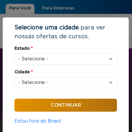
Para Você
Para Empresas
Selecione uma cidade
para ver
nossas ofertas de cursos.
Estudar em:
Rio de Janeiro, RJ
Estado
*
Você está aqui
Home
»
Estratégia e Negócios
»
MBA em Gestão Empresarial
Cidade
*
MBA
Estratégia e Negócios
432 horas / aula
MBA em Gestão
Estou fora do Brasil
Empresarial