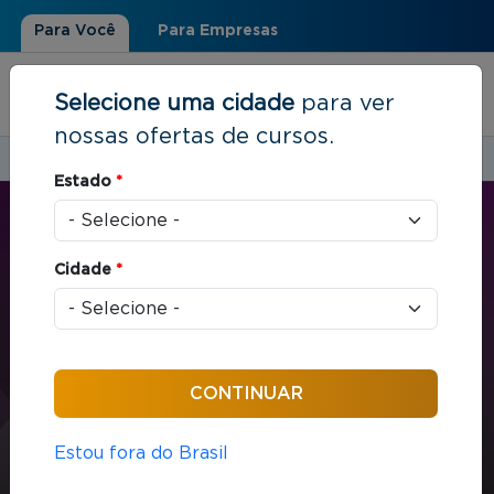
Para Você
Para Empresas
Selecione uma cidade
para ver
nossas ofertas de cursos.
Estudar em:
Rio de Janeiro, RJ
Estado
*
Você está aqui
Home
»
Direito
»
LL.M em Direito Tributário
Cidade
*
MBA
Direito
432 horas / aula
LL.M em Direito Tributário
Estou fora do Brasil