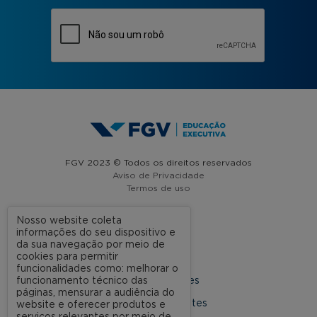
FGV 2023 © Todos os direitos reservados
Aviso de Privacidade
Termos de uso
Nosso website coleta
informações do seu dispositivo e
A FGV
da sua navegação por meio de
cookies para permitir
Contato
funcionalidades como: melhorar o
funcionamento técnico das
Nossas Unidades
páginas, mensurar a audiência do
Dúvidas Frequentes
website e oferecer produtos e