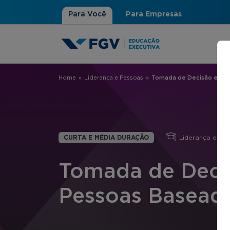
Para Você
Para Empresas
Home
»
Liderança e Pessoas
»
Tomada de Decisão em G
Você está aqui
CURTA E MÉDIA DURAÇÃO
Liderança e Pe
Tomada de Deci
Pessoas Basead