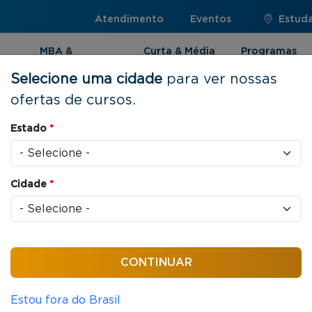
Atendimento
Eventos
Estuda
MBA &
Curta & Média
Programas
Pós-graduação
Duração
Internacionai
Selecione uma cidade
para ver nossas
ofertas de cursos.
estão de Pessoas Baseada em Dados
Estado
*
Cidade
*
ssoas
16 horas / aula
são em Gestão de
a em Dados
Estou fora do Brasil