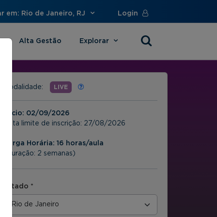
r em: Rio de Janeiro, RJ
Login
Alta Gestão
Explorar
s
Modalidade:
LIVE
Início:
02/09/2026
Data limite de inscrição:
27/08/2026
Carga Horária: 16 horas/aula
(Duração: 2 semanas)
Estado *