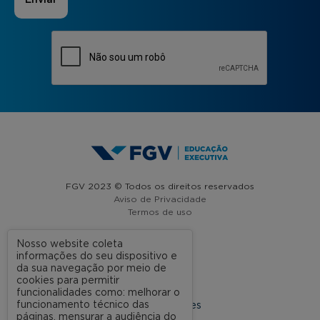
FGV 2023 © Todos os direitos reservados
Aviso de Privacidade
Termos de uso
Nosso website coleta
informações do seu dispositivo e
A FGV
da sua navegação por meio de
cookies para permitir
Contato
funcionalidades como: melhorar o
funcionamento técnico das
Nossas Unidades
páginas, mensurar a audiência do