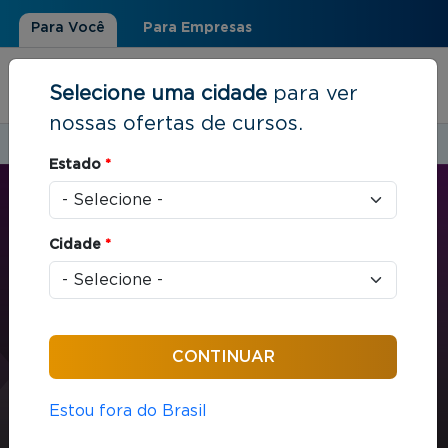
Para Você
Para Empresas
Selecione uma cidade
para ver
nossas ofertas de cursos.
Estudar em:
Rio de Janeiro, RJ
Estado
*
Você está aqui
Home
»
Estratégia e Negócios
»
Metodologias Ágeis
Cidade
*
CURTA E MÉDIA DURAÇÃO
Estratégia e Negócios
16 horas / aula
Metodologias Ágeis
Estou fora do Brasil