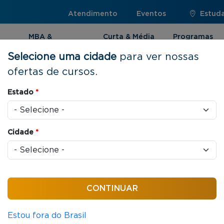
Atendimento
Eventos
Estuda
MBA &
Curta & Média
Programas
Pós-graduação
Duração
Internacionai
Selecione uma cidade
para ver nossas
ofertas de cursos.
pras
Estado
*
Cidade
*
ndas
16 horas / aula
as de Compras
Estou fora do Brasil