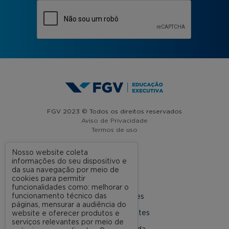
FGV 2023 © Todos os direitos reservados
Aviso de Privacidade
Termos de uso
Nosso website coleta
informações do seu dispositivo e
A FGV
da sua navegação por meio de
cookies para permitir
Contato
funcionalidades como: melhorar o
funcionamento técnico das
Nossas Unidades
páginas, mensurar a audiência do
Dúvidas Frequentes
website e oferecer produtos e
serviços relevantes por meio de