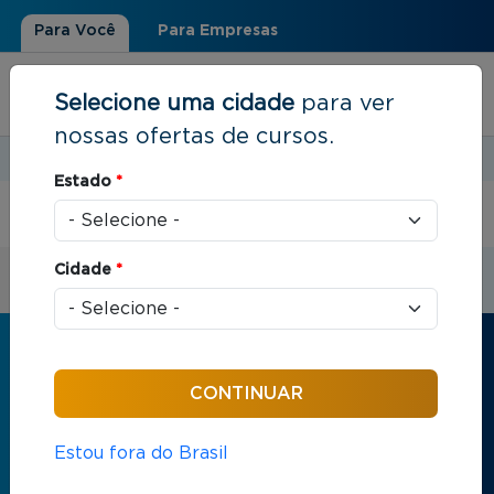
Para Você
Para Empresas
Selecione uma cidade
para ver
nossas ofertas de cursos.
Estudar em:
Rio de Janeiro, RJ
Estado
*
Você está aqui
Início
Cidade
*
Receba informações sobre os cursos
da FGV
Nome
*
Estou fora do Brasil